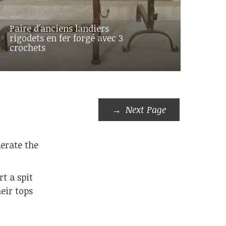
Paire d'anciens landiers
rigodets en fer forgé avec 3
crochets
Next Page
aerate the
t a spit
eir tops