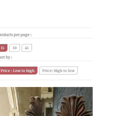
roducts per page :
15
30
45
ort by :
Price : Low to high
Price: High to low