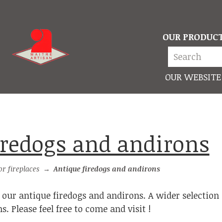
OUR PRODUC
OUR WEBSITE
firedogs and andirons
or fireplaces
→
Antique firedogs and andirons
 our antique firedogs and andirons. A wider selection i
 Please feel free to come and visit !