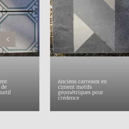
ent
Anciens carreaux en
 de
ciment motifs
motif
géométriques pour
crédence