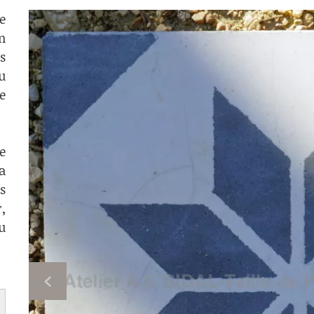
e
n
s
u
e
e
a
s
,
u