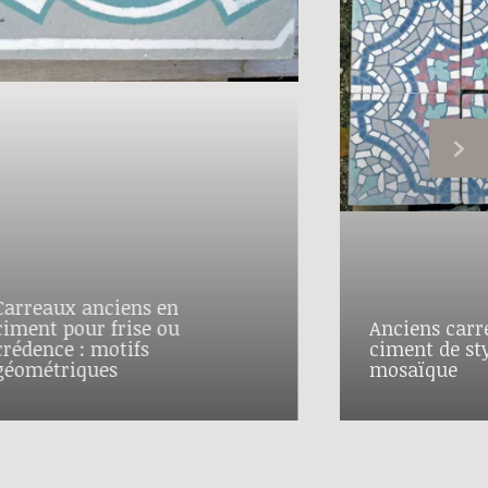
Carreaux anciens en
ciment pour frise ou
Anciens carr
crédence : motifs
ciment de st
géométriques
mosaïque