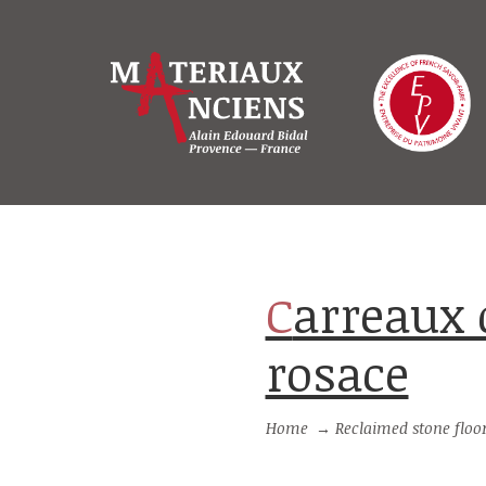
Carreaux de ciment anciens motif
rosace
Home
→
Reclaimed stone floo