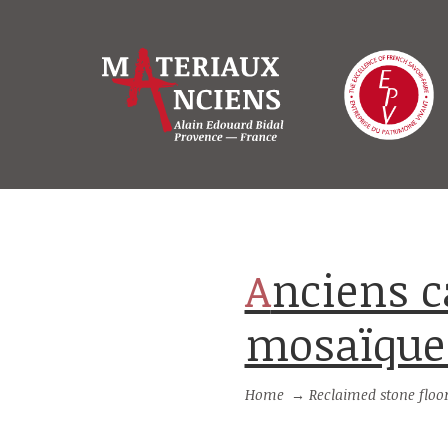
Anciens carreaux en ciment décor
mosaïque 
Home
→
Reclaimed stone floo