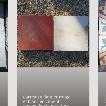
Carreau à damier rouge
et blanc en ciment
ancien de récupération