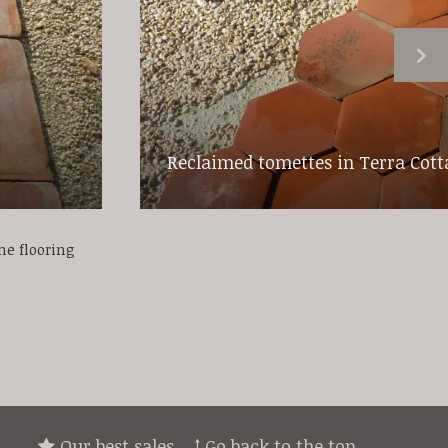
Reclaimed tomettes in Terra Cott
ne flooring
Our best sales
↑ Go back to the top