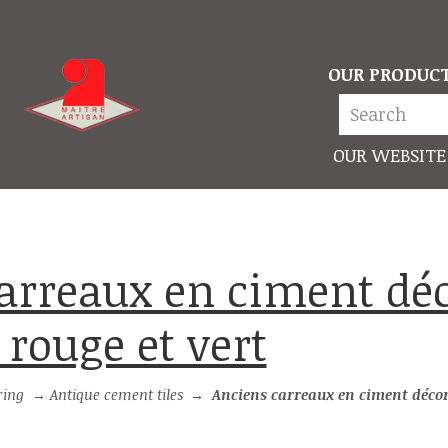
OUR PRODUC
OUR WEBSITE
rouge et vert
ring
→
Antique cement tiles
→
Anciens carreaux en ciment décor mosaïq