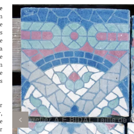
e
n
e
s
e
a
e
n
e
s
r
r,
e
r