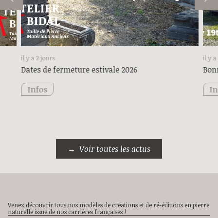
il y a 2 jours
il y 
Dates de fermeture estivale 2026
Bonn
Infos
In
Voir toutes les actus
Venez découvrir tous nos modèles de créations et de ré-éditions en pierre
naturelle issue de nos carrières françaises !