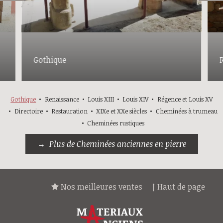
Gothique
Gothique
Renaissance
Louis XIII
Louis XIV
Régence et Louis XV
Directoire
Restauration
XIXe et XXe siècles
Cheminées à trumeau
Cheminées rustiques
Plus de Cheminées anciennes en pierre
Nos meilleures ventes
↑ Haut de page