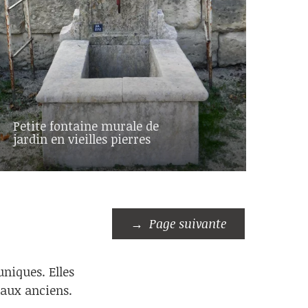
Petite fontaine murale de
jardin en vieilles pierres
Page suivante
niques. Elles
iaux anciens.