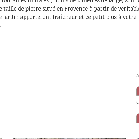
 fontaines murales (moins de 2 mètres de large) sont 
 taille de pierre situé en Provence à partir de véritab
 jardin apporteront fraîcheur et ce petit plus à votre
.
N
C