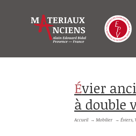
Évier ancien en marbre rouge veiné
à double 
Accueil
→
Mobilier
→
Éviers,