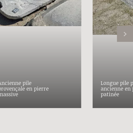
Ancienne pile
Longue pile 
provençale en pierre
ancienne en 
massive
patinée