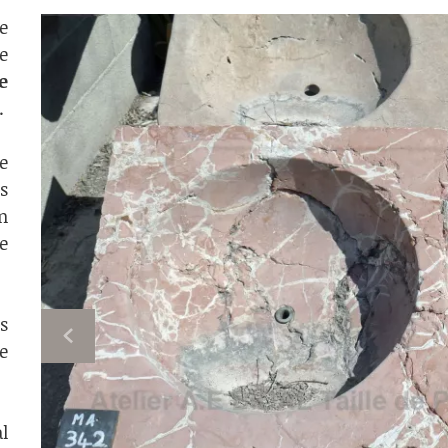
e
e
e
.
e
s
n
e
s
e
al