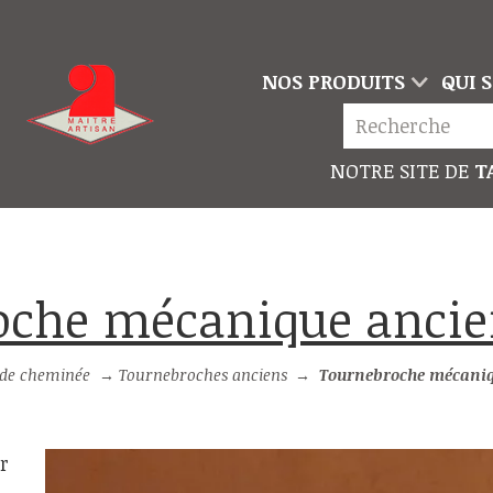
NOS PRODUITS
QUI 
NOTRE SITE DE
TA
roche mécanique anci
 de cheminée
→
Tournebroches anciens
→
Tournebroche mécaniq
r