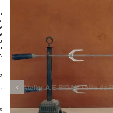
n
e
e
e
u
n
,
o
t
r
e