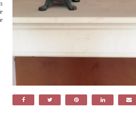
n
e
e