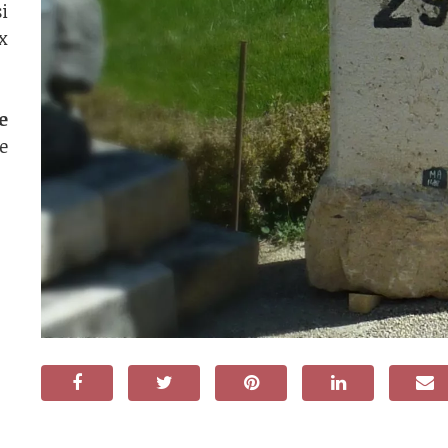
i
x
e
e