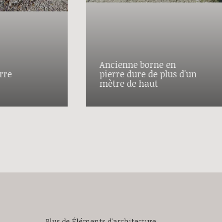
Ancienne borne en
rre
pierre dure de plus d'un
mètre de haut
Plus de Éléments d'architecture