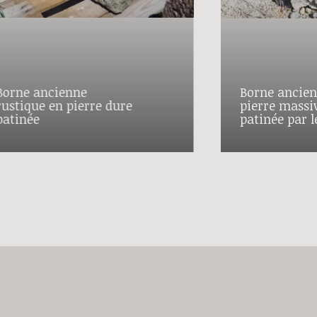
Borne ancienne
Borne ancien
rustique en pierre dure
pierre massiv
patinée
patinée par 