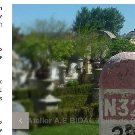
n
e
t
s
e
e
r
x
s
e