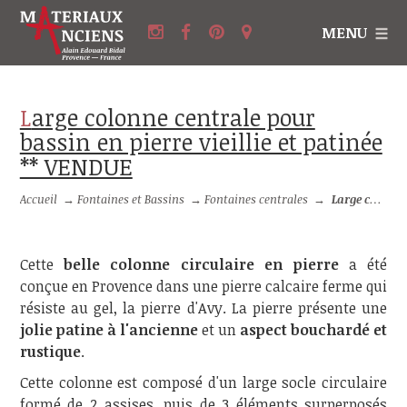
MENU
Large colonne centrale pour
bassin en pierre vieillie et patinée
** VENDUE
Accueil
→
Fontaines et Bassins
→
Fontaines centrales
→
Large colonne centrale pour bassin en pierre vieillie et patinée ** VENDUE
Cette
belle colonne circulaire en pierre
a été
conçue en Provence dans une pierre calcaire ferme qui
résiste au gel, la pierre d'Avy. La pierre présente une
jolie patine à l'ancienne
et un
aspect bouchardé et
rustique
.
Cette colonne est composé d'un large socle circulaire
formé de 2 assises, puis de 3 éléments surperposés