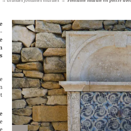
→
Grandes fontaines murales
→
Fontaine murale en pierre avec alcôve animée de carreaux 
e
-
e
n
s
e
m
t
e
e
e