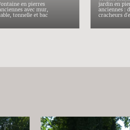
Fontaine en pierres
jardin en pie
anciennes avec mur,
anciennes : d
table, tonnelle et bac
cracheurs d'