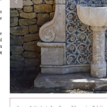
s
e
e
l
n
t