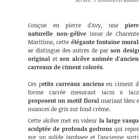
Accueil
→
Fontaines et Bassins
Conçue en pierre d'Avy, une
pierr
naturelle non-gélive
issue de Charente
Maritime, cette
élégante fontaine mural
se distingue des autres de par
son desig
original
et
son alcôve animée d'ancien
carreaux de ciment colorés
.
Ces p
etits carreaux anciens
en ciment d
forme carrée mesurant 14cm x 14c
proposent un motif floral
mariant bleu e
nuances de gris sur fond crème.
Cette alcôve met en valeur
la large vasqu
sculptée de profonds godrons
qui repos
sur un solide jambage et l'ancienne sorti