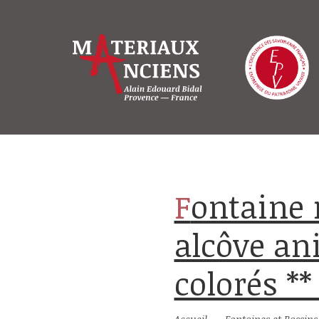
Fontaine murale en pierre avec
alcôve an
colorés *