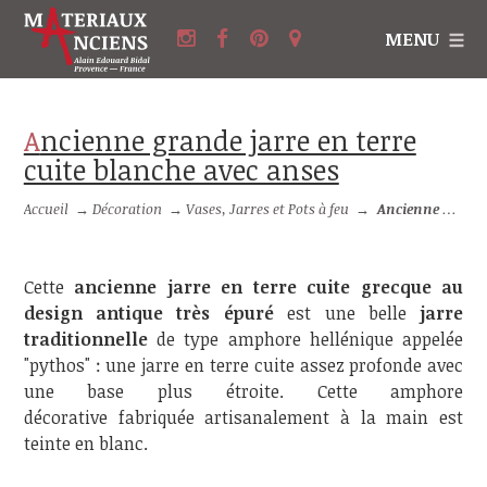
MENU
Ancienne grande jarre en terre
cuite blanche avec anses
Accueil
→
Décoration
→
Vases, Jarres et Pots à feu
→
Ancienne grande jarre en terre cuite blanche avec anses
Cette
ancienne jarre en terre cuite grecque au
design antique très épuré
est une belle
jarre
traditionnelle
de type amphore hellénique appelée
"pythos" : une jarre en terre cuite assez profonde avec
une base plus étroite. Cette amphore
décorative fabriquée artisanalement à la main est
teinte en blanc.