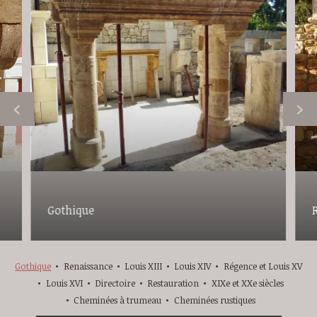
Gothique
Gothique
Renaissance
Louis XIII
Louis XIV
Régence et Louis XV
Louis XVI
Directoire
Restauration
XIXe et XXe siècles
Cheminées à trumeau
Cheminées rustiques