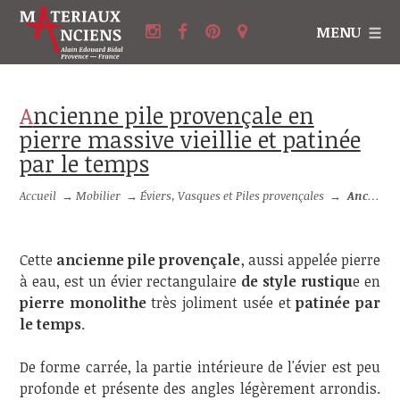
MENU
Ancienne pile provençale en
pierre massive vieillie et patinée
par le temps
Accueil
→
Mobilier
→
Éviers, Vasques et Piles provençales
→
Ancienne pile provençale en pierre massive vieillie et patinée par le temps
Cette
ancienne pile provençale
, aussi appelée pierre
à eau, est un évier rectangulaire
de style rustiqu
e en
pierre monolithe
très joliment usée et
patinée par
le temps
.
De forme carrée, la partie intérieure de l'évier est peu
profonde et présente des angles légèrement arrondis.